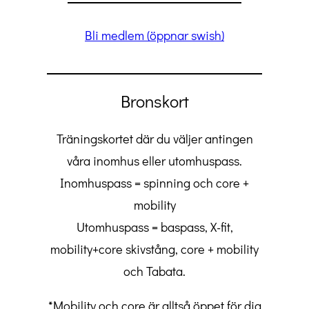
Bli medlem (öppnar swish)
Bronskort
Träningskortet där du väljer antingen
våra inomhus eller utomhuspass.
Inomhuspass = spinning och core +
mobility
Utomhuspass = baspass, X-fit,
mobility+core skivstång, core + mobility
och Tabata.
*Mobility och core är alltså öppet för dig